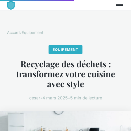
Accueil
›
Équipement
ÉQUIPEMENT
Recyclage des déchets :
transformez votre cuisine
avec style
césar
•
4 mars 2025
•
5 min de lecture