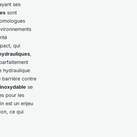
 ayant ses
ues
sont
 homologues
environnements
rité
pact, qui
hydrauliques
,
 parfaitement
me hydraulique
e barrière contre
 inoxydable
se
es pour les
in est un enjeu
ion, ce qui