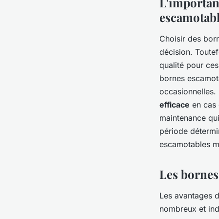
L'importan
escamotab
Choisir des bor
décision. Toutef
qualité pour ces
bornes escamota
occasionnelles.
efficace
en cas 
maintenance qui
période détermin
escamotables m
Les bornes
Les avantages 
nombreux et indé