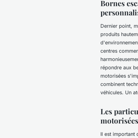
Bornes esc
personnali
Dernier point, 
produits hauteme
d'environnements
centres commerci
harmonieusement
répondre aux be
motorisées s'im
combinent techno
véhicules. Un at
Les particu
motorisée
Il est important