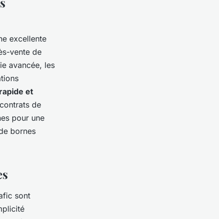
s
ne excellente
rès-vente de
gie avancée, les
tions
rapide et
contrats de
nes pour une
 de bornes
es
afic sont
plicité