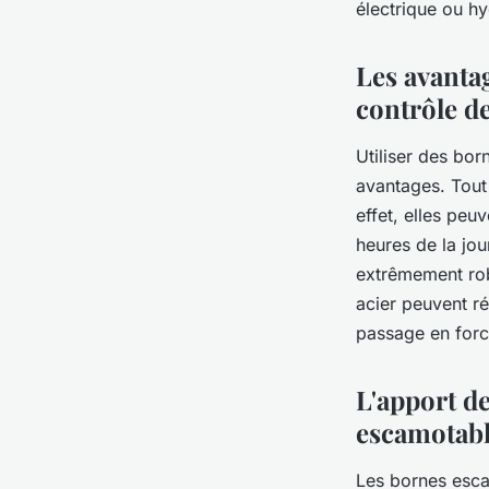
électrique ou hy
Les avanta
contrôle d
Utiliser des bor
avantages. Tout
effet, elles peu
heures de la jou
extrêmement robu
acier peuvent r
passage en forc
L'apport d
escamotab
Les bornes esc