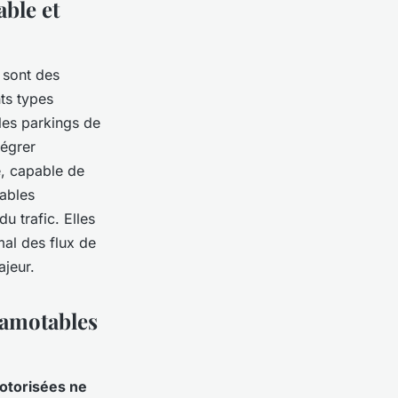
ble et
 sont des
ts types
les parkings de
tégrer
e, capable de
ables
 trafic. Elles
mal des flux de
ajeur.
scamotables
otorisées ne