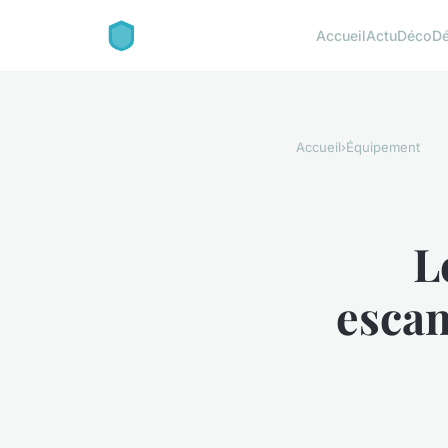
Accueil
Actu
Déco
D
Accueil
›
Équipement
L
escam