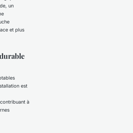
de, un
me
ouche
ace et plus
 durable
otables
tallation est
i
contribuant à
ornes