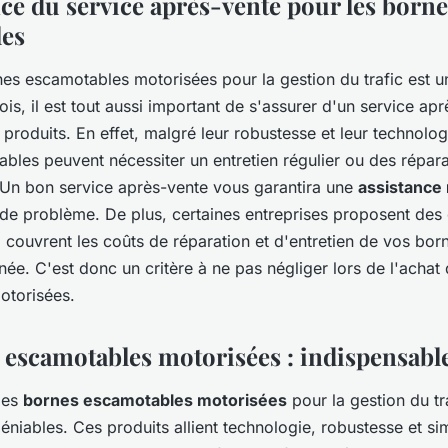
ce du service après-vente pour les borne
les
nes escamotables motorisées pour la gestion du trafic est u
ois, il est tout aussi important de s'assurer d'un service ap
 produits. En effet, malgré leur robustesse et leur technolo
bles peuvent nécessiter un entretien régulier ou des répara
 Un bon service après-vente vous garantira une
assistance 
de problème. De plus, certaines entreprises proposent des 
 couvrent les coûts de réparation et d'entretien de vos bor
ée. C'est donc un critère à ne pas négliger lors de l'achat
otorisées.
 escamotables motorisées : indispensabl
des
bornes escamotables motorisées
pour la gestion du tr
niables. Ces produits allient technologie, robustesse et sim