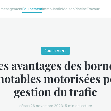
éménagement
Équipement
Immo
Jardin
Maison
Piscine
Travaux
ÉQUIPEMENT
es avantages des born
otables motorisées p
gestion du trafic
césar
•
26 novembre 2023
•
5 min de lecture