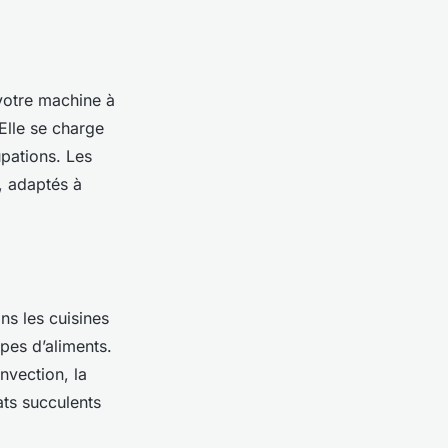
votre machine à
Elle se charge
upations. Les
, adaptés à
ns les cuisines
ypes d’aliments.
vection, la
ats succulents