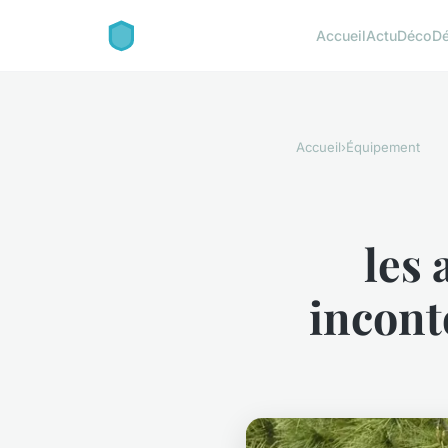
Accueil
Actu
Déco
D
Accueil
›
Équipement
les
incont