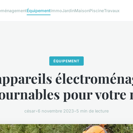
éménagement
Équipement
Immo
Jardin
Maison
Piscine
Travaux
ÉQUIPEMENT
 appareils électroména
ournables pour votre
césar
•
6 novembre 2023
•
5 min de lecture