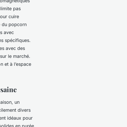
ctromagnétiques
limite pas
our cuire
e du popcorn
es avec
ns spécifiques.
es avec des
 sur le marché.
n et à l’espace
 saine
aison, un
cilement divers
ent idéaux pour
solides en purée