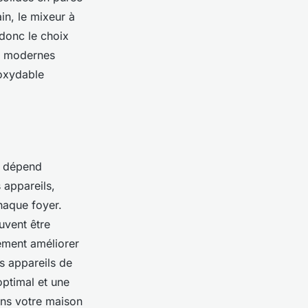
in, le mixeur à
 donc le choix
rs modernes
noxydable
n dépend
 appareils,
chaque foyer.
uvent être
ement améliorer
es appareils de
optimal et une
ans votre maison