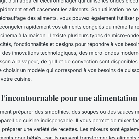
s’agit d’un appareil électroménager qui utilise les ondes éle
pidement et efficacement les aliments. Son utilisation ne se 
échauffage des aliments, vous pouvez également l’utiliser p
 décongeler rapidement vos aliments congelés ou même fair
 cinéma à la maison. Il existe plusieurs types de micro-ond
cités, fonctionnalités et designs pour répondre à vos besoi
à des innovations technologiques, des micro-ondes modern
sson à la vapeur, de grill et de convection sont disponibles
 choisir un modèle qui correspond à vos besoins de cuisso
votre cuisine.
 l’incontournable pour une alimentation
iment préparer des smoothies, des soupes ou des sauces m
pareil de cuisine indispensable. Il vous permet de mixer fa
r préparer une variété de recettes. Les mixeurs sont égalem
ments pour bébés, car ils peuvent transformer les aliments 