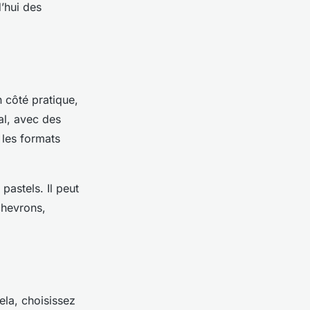
d’hui des
n côté pratique,
al, avec des
 les formats
pastels. Il peut
chevrons,
ela, choisissez