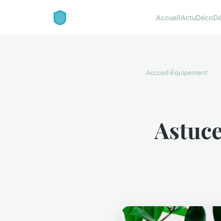
Accueil
Actu
Déco
D
Accueil
›
Équipement
Astuce