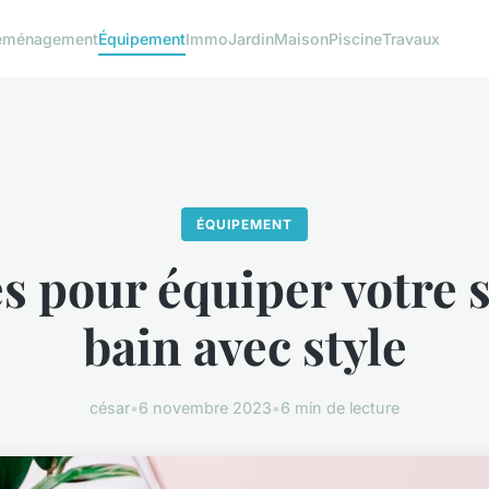
éménagement
Équipement
Immo
Jardin
Maison
Piscine
Travaux
ÉQUIPEMENT
s pour équiper votre s
bain avec style
césar
•
6 novembre 2023
•
6 min de lecture