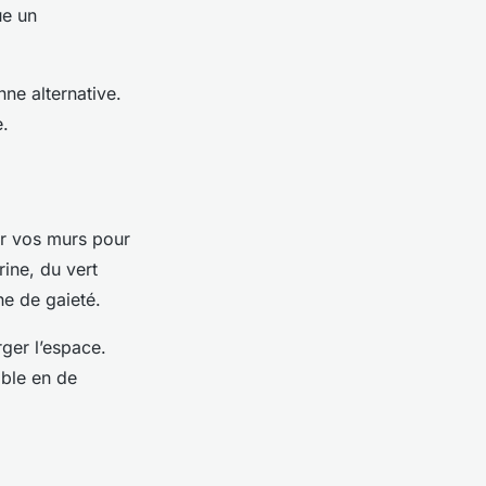
ue un
ne alternative.
e.
ur vos murs pour
ine, du vert
he de gaieté.
ger l’espace.
ible en de