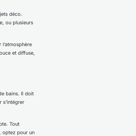
jets déco.
e, ou plusieurs
r l’atmosphère
ouce et diffuse,
 bains. Il doit
 s’intégrer
pte. Tout
e, optez pour un