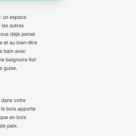
 : un espace
 les autres
vous déjà pensé
e et au bien-être
de bain avec
e baignoire îlot
e guise.
t dans votre
 le bois apporte
sque en bois
de paix.