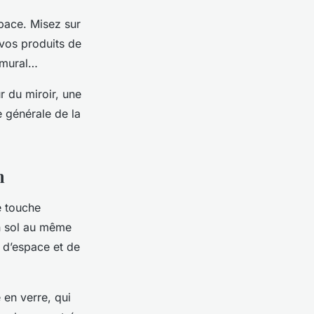
space. Misez sur
vos produits de
 mural…
r du miroir, une
e générale de la
n
e touche
on sol au même
n d’espace et de
 en verre, qui