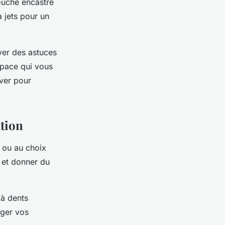
ouche encastré
 jets pour un
uver des astuces
space qui vous
over pour
ation
s ou au choix
e et donner du
 à dents
nger vos