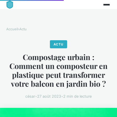
Accueil
›
Actu
ACTU
Compostage urbain :
Comment un composteur en
plastique peut transformer
votre balcon en jardin bio ?
césar
•
27 août 2023
•
2 min de lecture