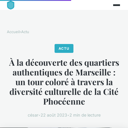
Accueil
›
Actu
ACTU
À la découverte des quartiers
authentiques de Marseille :
un tour coloré à travers la
diversité culturelle de la Cité
Phocéenne
césar
•
22 août 2023
•
2 min de lecture