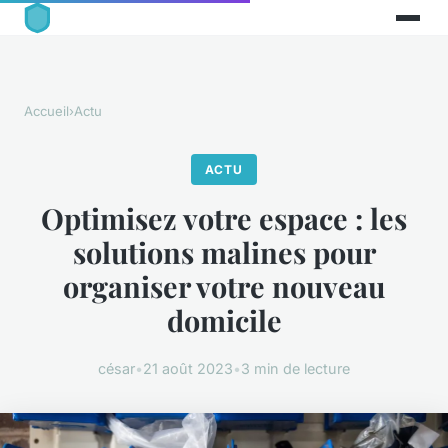
Accueil
›
Actu
ACTU
Optimisez votre espace : les
solutions malines pour
organiser votre nouveau
domicile
césar
•
21 août 2023
•
3 min de lecture