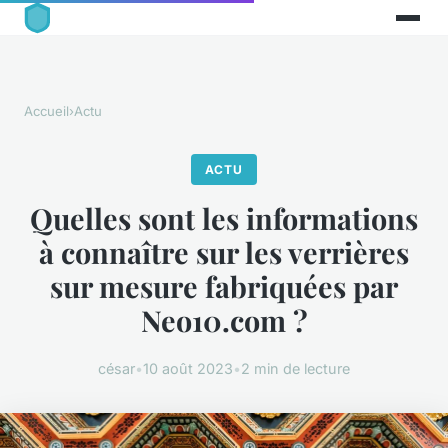
Accueil
›
Actu
ACTU
Quelles sont les informations
à connaître sur les verrières
sur mesure fabriquées par
Neo10.com ?
césar
•
10 août 2023
•
2 min de lecture