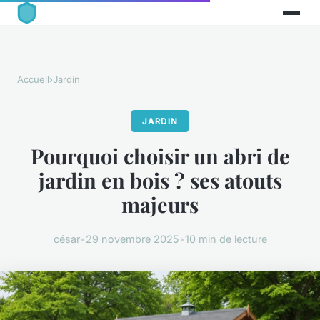
Accueil
›
Jardin
JARDIN
Pourquoi choisir un abri de
jardin en bois ? ses atouts
majeurs
césar
•
29 novembre 2025
•
10 min de lecture