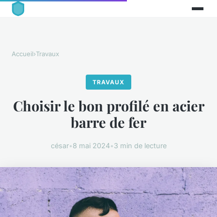
Accueil
›
Travaux
TRAVAUX
Choisir le bon profilé en acier
barre de fer
césar
•
8 mai 2024
•
3 min de lecture