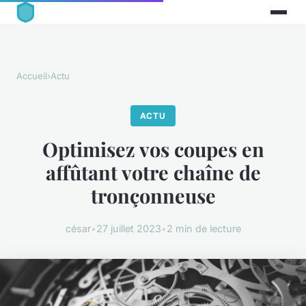
Accueil
›
Actu
ACTU
Optimisez vos coupes en
affûtant votre chaîne de
tronçonneuse
césar
•
27 juillet 2023
•
2 min de lecture