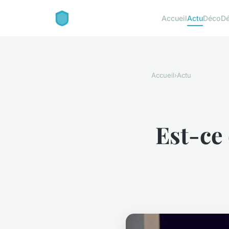
Accueil
Actu
Déco
D
Accueil
›
Actu
Est-ce 