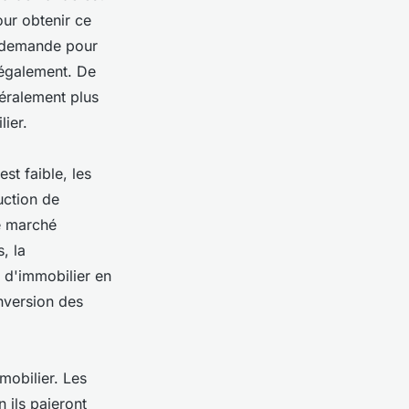
our obtenir ce
e demande pour
 également. De
éralement plus
ier.
est faible, les
uction de
le marché
, la
 d'immobilier en
onversion des
mmobilier. Les
 ils paieront