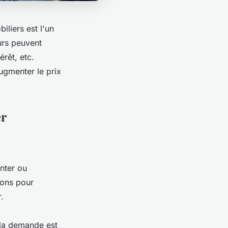
iliers est l'un
urs peuvent
érêt, etc.
ugmenter le prix
er
nter ou
sons pour
.
i la demande est