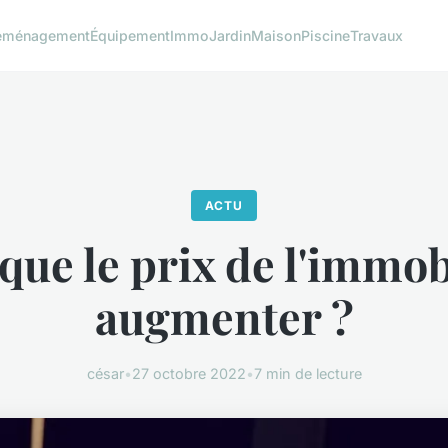
éménagement
Équipement
Immo
Jardin
Maison
Piscine
Travaux
ACTU
que le prix de l'immob
augmenter ?
césar
•
27 octobre 2022
•
7 min de lecture