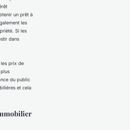
érêt
tenir un prêt à
également les
riété. Si les
estir dans
 les prix de
 plus
ance du public
ilières et cela
'immobilier