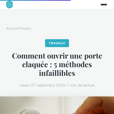
Accueil
›
Travaux
TRAVAUX
Comment ouvrir une porte
claquée : 5 méthodes
infaillibles
césar
•
27 septembre 2025
•
7 min de lecture