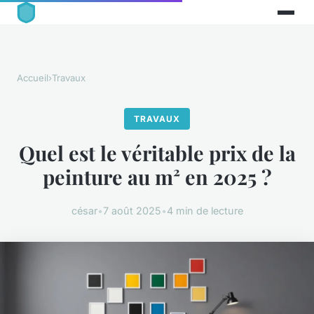
Accueil
›
Travaux
TRAVAUX
Quel est le véritable prix de la
peinture au m² en 2025 ?
césar
•
7 août 2025
•
4 min de lecture