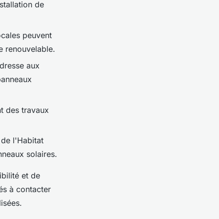
stallation de
ocales peuvent
e renouvelable.
adresse aux
 panneaux
nt des travaux
de l'Habitat
nneaux solaires.
bilité et de
és à contacter
isées.