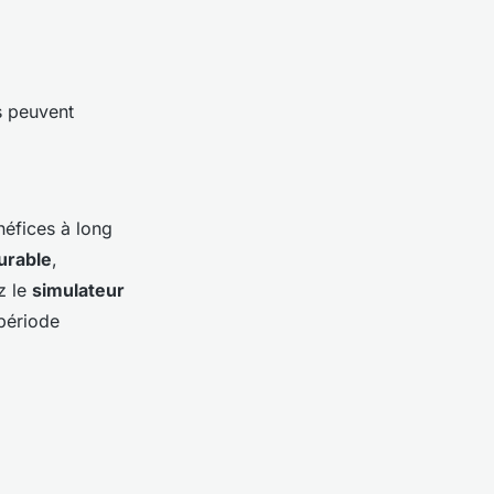
s peuvent
néfices à long
urable
,
z le
simulateur
 période