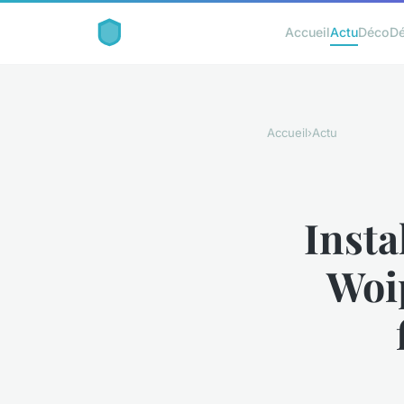
Accueil
Actu
Déco
D
Accueil
›
Actu
Insta
Woip