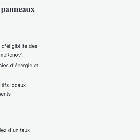
e panneaux
d'éligibilité des
imeRénov'.
mies d'énergie et
tifs locaux
ments
iez d'un taux