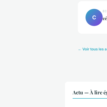
EC
C
c
← Voir tous les a
Actu — À lire 