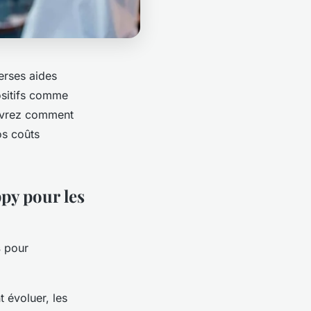
erses aides
ositifs comme
ouvrez comment
os coûts
py pour les
s
pour
t évoluer, les