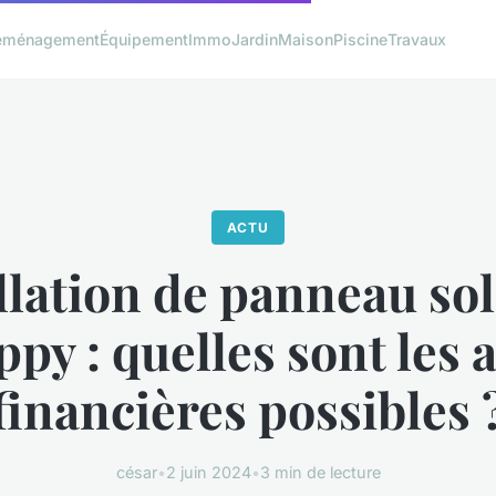
éménagement
Équipement
Immo
Jardin
Maison
Piscine
Travaux
ACTU
llation de panneau sol
py : quelles sont les 
financières possibles 
césar
•
2 juin 2024
•
3 min de lecture