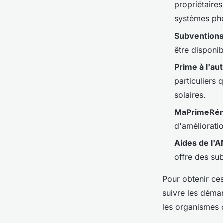
propriétaires
systèmes pho
Subventions
être disponi
Prime à l'a
particuliers
solaires.
MaPrimeRénov
d'amélioratio
Aides de l'
offre des sub
Pour obtenir ces
suivre les déma
les organismes 