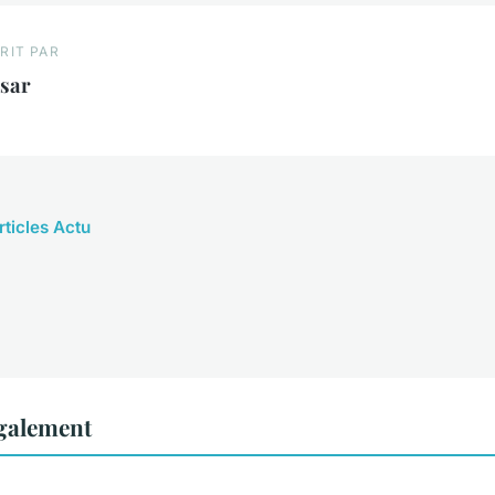
RIT PAR
ésar
rticles Actu
également