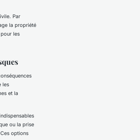
ivile. Par
age la propriété
 pour les
isques
 conséquences
 les
es et la
indispensables
que ou la prise
 Ces options