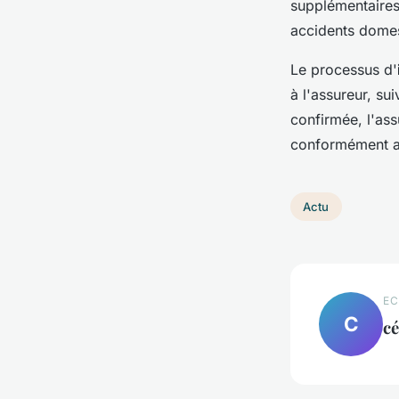
supplémentaires 
accidents domest
Le processus d'
à l'assureur, su
confirmée, l'as
conformément a
Actu
EC
C
c