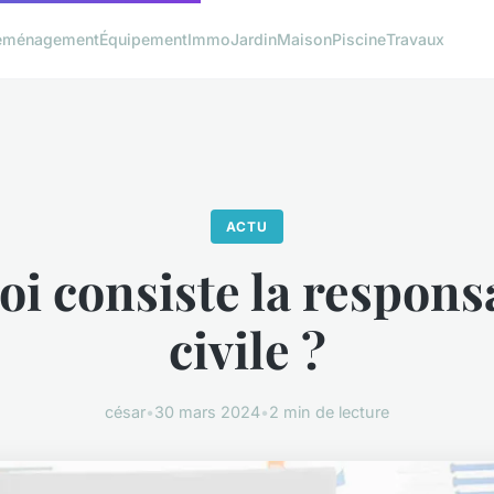
éménagement
Équipement
Immo
Jardin
Maison
Piscine
Travaux
ACTU
oi consiste la responsa
civile ?
césar
•
30 mars 2024
•
2 min de lecture