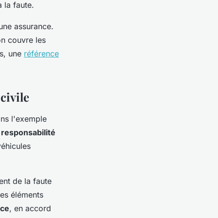
 la faute.
d'une assurance.
n couvre les
ns, une
référence
civile
ons l'exemple
a
responsabilité
éhicules
nt de la faute
 ces éléments
ice
, en accord