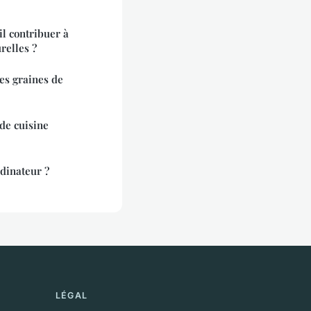
l contribuer à
relles ?
es graines de
de cuisine
dinateur ?
LÉGAL