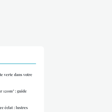
e verte dans votre
ur 120m² : guide
c éclat : lustres