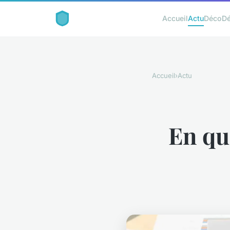
Accueil
Actu
Déco
D
Accueil
›
Actu
En qu