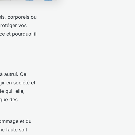
ls, corporels ou
protéger vos
e et pourquoi il
à autrui. Ce
ir en société et
e qui, elle,
 que des
u dommage et du
ne faute soit