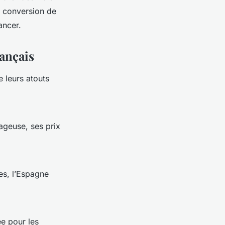
de conversion de
ancer.
rançais
e leurs atouts
tageuse, ses prix
les, l’Espagne
ée pour les