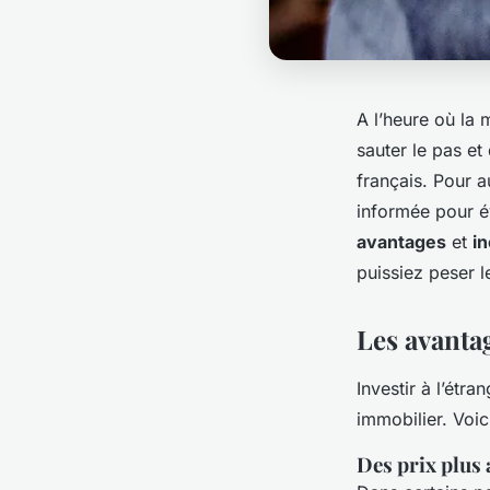
A l’heure où la 
sauter le pas et 
français. Pour a
informée pour év
avantages
et
i
puissiez peser l
Les avantag
Investir à l’étr
immobilier. Voi
Des prix plus 