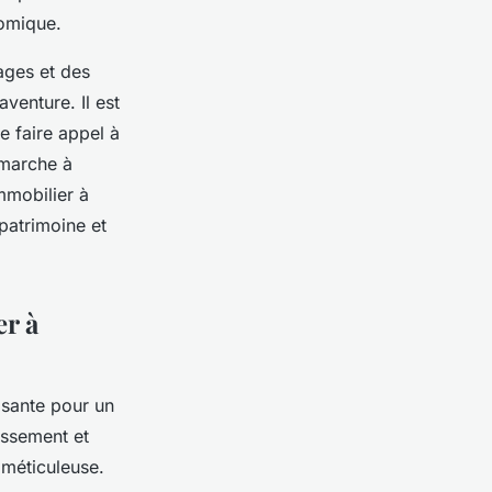
nomique.
ages et des
venture. Il est
e faire appel à
émarche à
immobilier à
 patrimoine et
r à
isante pour un
issement et
 méticuleuse.