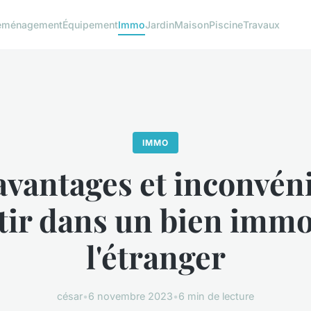
éménagement
Équipement
Immo
Jardin
Maison
Piscine
Travaux
IMMO
avantages et inconvén
tir dans un bien immo
l'étranger
césar
•
6 novembre 2023
•
6 min de lecture