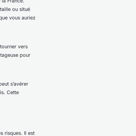
 la France.
aille ou situé
 que vous auriez
 tourner vers
antageuse pour
peut s’avérer
is. Cette
 risques. Il est