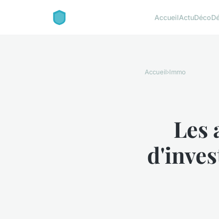
Accueil
Actu
Déco
D
Accueil
›
Immo
Les 
d'inves